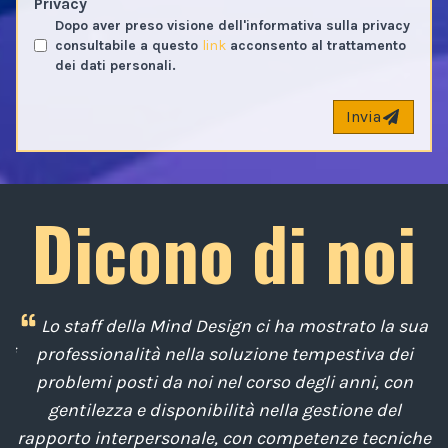
Privacy
Dopo aver preso visione dell'informativa sulla privacy
consultabile a questo
link
acconsento al trattamento
dei dati personali.
Invia
Dicono di noi
i
Lo staff della Mind Design ci ha mostrato la sua
di
professionalità nella soluzione tempestiva dei
u
e
problemi posti da noi nel corso degli anni, con
di
gentilezza e disponibilità nella gestione del
t
o
rapporto interpersonale, con competenze tecniche
e