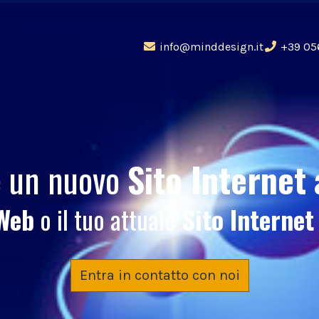
info@minddesign.it
+39 05
e un nuovo
Sito Internet
Web
o il tuo attuale
Sito Internet
Entra in contatto con noi