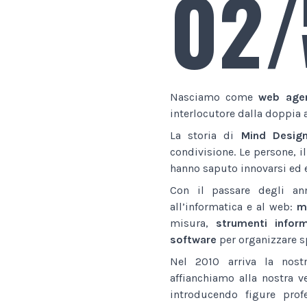
02/
Nasciamo come
web age
interlocutore dalla doppia 
La storia di
Mind Desig
condivisione. Le persone, i
hanno saputo innovarsi ed e
Con il passare degli an
all’informatica e al web:
ma
misura,
strumenti inform
software
per organizzare sp
Nel 2010 arriva la nostr
affianchiamo alla nostra v
introducendo figure prof