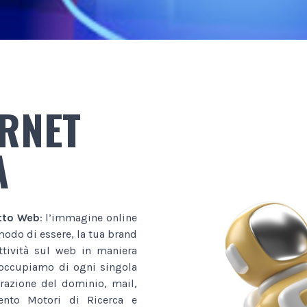
ERNET
A
tto Web
: l’immagine online
 modo di essere, la tua brand
ttività sul web in maniera
i occupiamo di ogni singola
trazione del dominio, mail,
mento Motori di Ricerca e