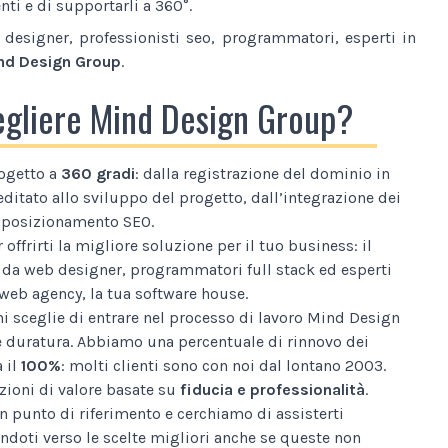
nti e di supportarli a 360°.
designer, professionisti seo, programmatori, esperti in
nd Design Group
.
egliere Mind Design Group?
ogetto a
360 gradi
: dalla registrazione del dominio in
editato allo sviluppo del progetto, dall’integrazione dei
al posizionamento SEO.
 offrirti la migliore soluzione per il tuo business: il
da web designer, programmatori full stack ed esperti
web agency, la tua software house.
i sceglie di entrare nel processo di lavoro Mind Design
e duratura. Abbiamo una percentuale di rinnovo dei
a il
100%
: molti clienti sono con noi dal lontano 2003.
ioni di valore basate su
fiducia e professionalità
.
n punto di riferimento e cerchiamo di assisterti
ndoti verso le scelte migliori anche se queste non