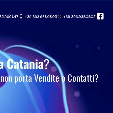
65.260647
+39 393.9380805
+39 393.9380805
a Catania
?
non porta Vendite o Contatti?