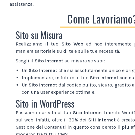
assistenza.
Come Lavoriamo
Sito su Misura
Realizziamo il tuo
Sito Web
ad hoc interamente p
maniera sartoriale su di te e sulle tue necessità.
Scegli il
Sito Internet
su misura se vuoi:
Un
Sito Internet
che sia assolutamente unico e origi
Implementare, in futuro, il tuo
Sito Internet
con nuo
Un
Sito Internet
dal codice pulito, sicuro, gradito ai
con una user experience ottimale.
Sito in WordPress
Possiamo dar vita al tuo
Sito Internet
tramite WordPr
sul web. Infatti, oltre il 30% dei
Siti Internet
è creato
Gestione dei Contenuti in quanto considerato il più af
moderno tra tutti i CMS.