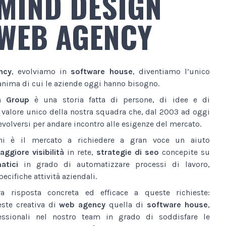
MIND DESIGN
WEB AGENCY
ncy
, evolviamo in
software house
, diventiamo l’unico
anima di cui le aziende oggi hanno bisogno.
n Group
è una storia fatta di persone, di idee e di
l valore unico della nostra squadra che, dal 2003 ad oggi
volversi per andare incontro alle esigenze del mercato.
ni è il mercato a richiedere a gran voce un aiuto
ggiore visibilità
in rete,
strategie di seo
concepite su
atici
in grado di automatizzare processi di lavoro,
ecifiche attività aziendali.
a risposta concreta ed efficace a queste richieste:
este creativa di
web agency
quella di
software house
,
essionali nel nostro team in grado di soddisfare le