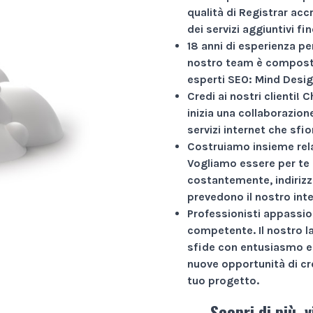
qualità di Registrar acc
dei servizi aggiuntivi f
18 anni di esperienza
per
nostro team è composto
esperti SEO: Mind Desig
Credi ai nostri clienti!
Ch
inizia una collaborazio
servizi internet che sfio
Costruiamo insieme rela
Vogliamo essere per te 
costantemente, indirizz
prevedono il nostro int
Professionisti appassio
competente. Il nostro l
sfide con entusiasmo e 
nuove opportunità di cr
tuo progetto.
Scopri di più, v