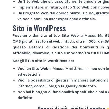
Un
Sito Web
che sia assolutamente unico e origina
Implementare, in futuro, il tuo
Sito Web
con nuove 
Un
Progetto Web
dal codice pulito, sicuro, gradito
veloce e con una user experience ottimale.
Sito in WordPress
Possiamo dar vita al tuo
Sito Web
a Massa Maritt
CMS più utilizzato sul web. Infatti, oltre il 30% dei
Si
questo sistema di Gestione dei Contenuti in q
affidabile, dinamico, sicuro e moderno tra tutti i CM
Scegli il tuo sito in WordPress se:
Vuoi un
Sito Web
a Massa Marittima in linea con l
ed estetiche
Vuoi la possibilità di gestire in maniera autonoma
Internet
, come il blog o la gallery delle foto
Non hai bisogno di funzionalità specifiche e hai 
definito
Scopri di più, visita il nostro