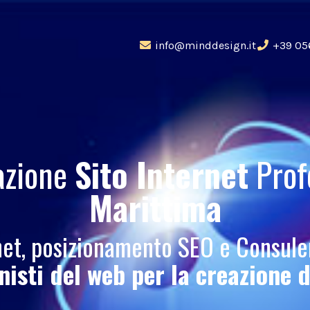
info@minddesign.it
+39 05
azione
Sito Internet
Prof
Marittima
rnet, posizionamento SEO e Consul
onisti del web per la creazione 