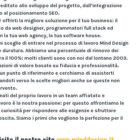
reditato allo sviluppo del progetto, dall’integrazione
ino al posizionamento SEO.
 offrirti la migliore soluzione per il tuo business: il
 da web designer, programmatori full stack ed
n la tua web agency, la tua software house.
i sceglie di entrare nel processo di lavoro Mind Design
ne duratura. Abbiamo una percentuale di rinnovo dei
ra il
100%
: molti clienti sono con noi dal lontano 2003.
zioni di valore basate su
fiducia e professionalità
.
un punto di riferimento e cerchiamo di assisterti
andoti verso le scelte migliori anche se queste non
ervento.
nati
del proprio lavoro in un team affiatato e
avoro è la nostra passione: per questo affrontiamo le
curiosità per rispondere alle esigenze e sfruttare
escita.
Siamo i primi che vogliono la perfezione per il
isita il nostro sito
www.minddesign.it