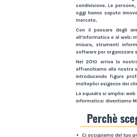
condivisione. Le persone,
oggi hanno saputo innovar
mercato.
Con il passare degli an
all’informatica e al web:
m
misura,
strumenti inform
software
per organizzare s
Nel 2010 arriva la nostr
affianchiamo alla nostra 
introducendo figure prof
molteplici esigenze dei cli
La squadra si amplia: web 
informatica: diventiamo
M
Perchè sce
Ci occupiamo del tuo p