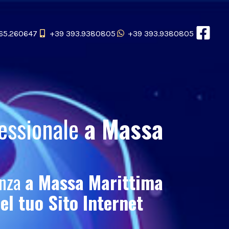
65.260647
+39 393.9380805
+39 393.9380805
essionale
a Massa
enza
a Massa Marittima
del tuo
Sito Internet