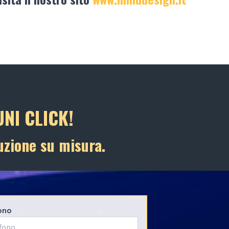
NI CLICK!
uzione su misura.
ono