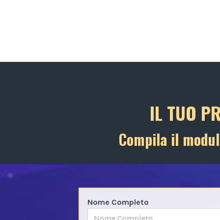
IL TUO P
Compila il modul
Nome Completo