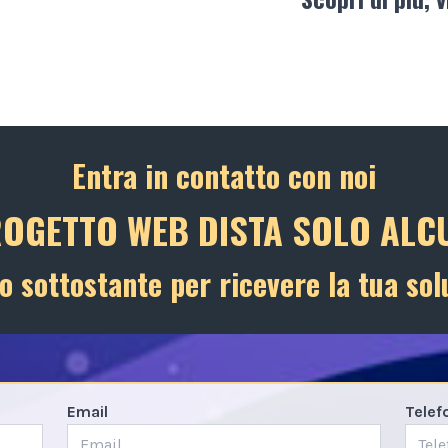
Entra in contatto con noi
ROGETTO WEB DISTA SOLO ALCU
o sottostante per ricevere la tua sol
Email
Telef