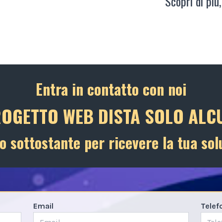
Scopri di più,
Entra in contatto con noi
ROGETTO WEB DISTA SOLO ALCU
o sottostante per ricevere la tua sol
Email
Telef