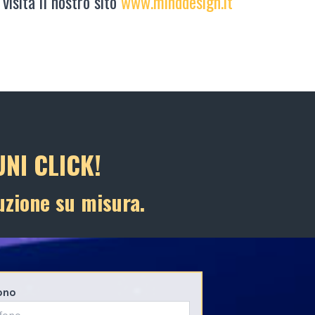
 visita il nostro sito
www.minddesign.it
NI CLICK!
uzione su misura.
ono