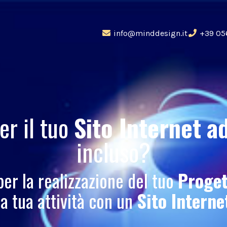
info@minddesign.it
+39 05
er il tuo
Sito Internet
a
incluso?
 per la realizzazione del tuo
Proge
la tua attività con un
Sito Interne