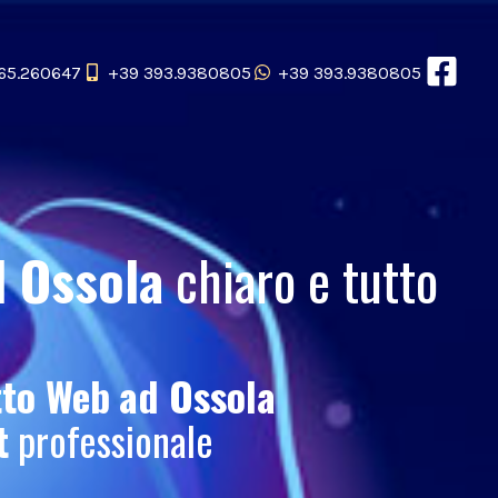
65.260647
+39 393.9380805
+39 393.9380805
d Ossola
chiaro e tutto
tto Web
ad Ossola
t
professionale