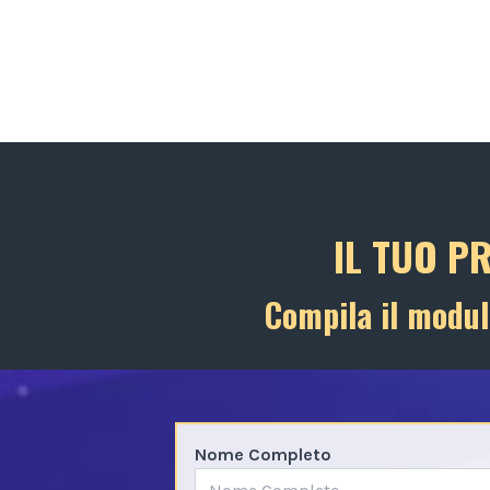
IL TUO P
Compila il modul
Nome Completo