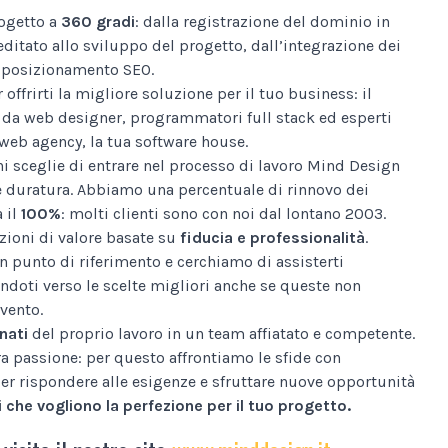
ogetto a
360 gradi
: dalla registrazione del dominio in
editato allo sviluppo del progetto, dall’integrazione dei
al posizionamento SEO.
 offrirti la migliore soluzione per il tuo business: il
da web designer, programmatori full stack ed esperti
web agency, la tua software house.
i sceglie di entrare nel processo di lavoro Mind Design
e duratura. Abbiamo una percentuale di rinnovo dei
a il
100%
: molti clienti sono con noi dal lontano 2003.
ioni di valore basate su
fiducia e professionalità
.
n punto di riferimento e cerchiamo di assisterti
ndoti verso le scelte migliori anche se queste non
vento.
nati
del proprio lavoro in un team affiatato e competente.
tra passione: per questo affrontiamo le sfide con
er rispondere alle esigenze e sfruttare nuove opportunità
 che vogliono la perfezione per il tuo progetto.