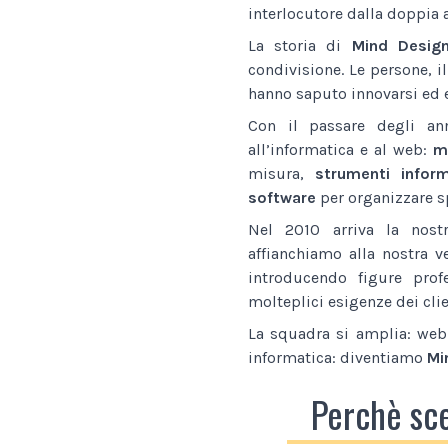
interlocutore dalla doppia 
La storia di
Mind Desig
condivisione. Le persone, i
hanno saputo innovarsi ed e
Con il passare degli an
all’informatica e al web:
ma
misura,
strumenti inform
software
per organizzare sp
Nel 2010 arriva la nostr
affianchiamo alla nostra v
introducendo figure prof
molteplici esigenze dei clie
La squadra si amplia: web 
informatica: diventiamo
Mi
Perchè sc