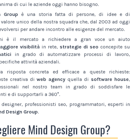
anima di cui le aziende oggi hanno bisogno.
n Group
è una storia fatta di persone, di idee e di
l valore unico della nostra squadra che, dal 2003 ad oggi
volversi per andare incontro alle esigenze del mercato.
ni è il mercato a richiedere a gran voce un aiuto
ggiore visibilità
in rete,
strategie di seo
concepite su
atici
in grado di automatizzare processi di lavoro,
ecifiche attività aziendali.
a risposta concreta ed efficace a queste richieste:
este creativa di
web agency
quella di
software house
,
essionali nel nostro team in grado di soddisfare le
nti e di supportarli a 360°.
designer, professionisti seo, programmatori, esperti in
nd Design Group
.
egliere Mind Design Group?