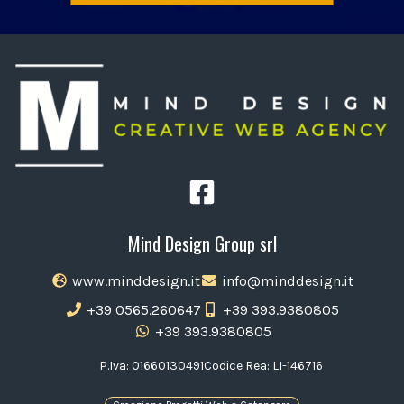
Mind Design Group srl
www.minddesign.it
info@minddesign.it
+39 0565.260647
+39 393.9380805
+39 393.9380805
P.Iva: 01660130491
Codice Rea: LI-146716