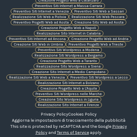
Creazione Progetti Web a Catanzaro
Preventivo Siti Internet a Massa-Carrara
Preventivo Siti Internet a Venezia
Preventivo Siti Web a Sassari
Realizzazione Siti Web a Pistoia
Realizzazione Siti Web Pescara
Preventivo Progetti Web ad Aosta
Creazione Sito Web ad Aosta
Creazione Progetto Web a Napoli
Realizzazione Sito Internet in Calabria
Preventivo Siti Internet ad Ancona
Creazione Progetto Web ad Andria
Creazione Siti Web in Umbria
Preventivo Progetti Web a Trieste
Preventivo Siti Wordpress a Modena
Realizzazione Siti Wordpress a Bergamo
Creazione Progetto Web a Taranto
Realizzazione Sito Wordpress a Siena
Creazione Sito Internet a Medio Campidano
Realizzazione Siti Web a Venezia
Preventivo Siti Wordpress a Lecco
Realizzazione Siti Internet a Bolzano
Creazione Progetto Web a L'Aquila
Preventivo Siti Wordpress nelle Marche
Creazione Sito Wordpress in Liguria
Realizzazione Sito Internet a Firenze
Privacy Policy
Cookies Policy
Aggiorna le impostazioni di tracciamento della pubblicità
This site is protected by reCAPTCHA and the Google
Privacy
Policy
and
Terms of Service
apply.