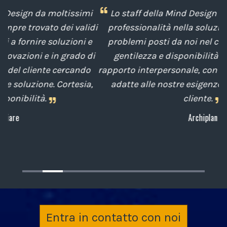
i
Lo staff della Mind Design ci ha mostrato la sua
idi
professionalità nella soluzione tempestiva dei
e
problemi posti da noi nel corso degli anni, con
di
gentilezza e disponibilità nella gestione del
t
o
rapporto interpersonale, con competenze tecniche
e
a,
adatte alle nostre esigenze sempre attenti al
cliente.
Archiplan
Entra in contatto con noi