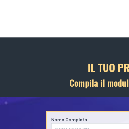
IL TUO P
Compila il modul
Nome Completo