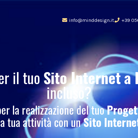
info@minddesign.it
+39 05
er il tuo
Sito Internet
a 
incluso?
per la realizzazione del tuo
Proget
la tua attività con un
Sito Interne