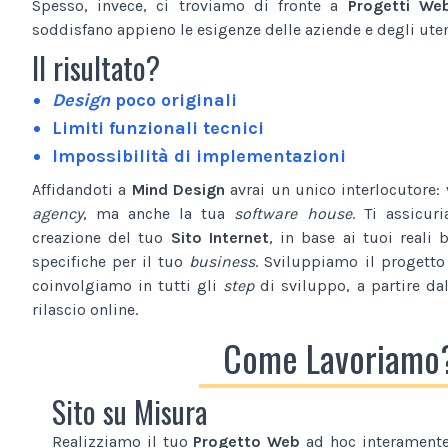
Spesso, invece, ci troviamo di fronte a
Progetti We
soddisfano appieno le esigenze delle aziende e degli utent
Il risultato?
Design
poco originali
Limiti funzionali tecnici
Impossibilità di implementazioni
Affidandoti a
Mind Design
avrai un unico interlocutore:
agency
, ma anche la tua
software house
. Ti assicur
creazione del tuo
Sito Internet
, in base ai tuoi reali 
specifiche per il tuo
business
. Sviluppiamo il progetto
coinvolgiamo in tutti gli
step
di sviluppo, a partire da
rilascio online.
Come Lavoriamo
Sito su Misura
Realizziamo il tuo
Progetto Web
ad hoc interamente 