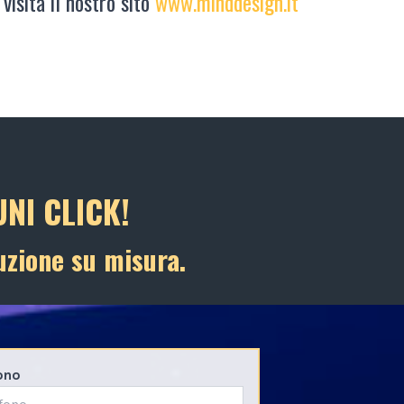
 visita il nostro sito
www.minddesign.it
NI CLICK!
uzione su misura.
ono