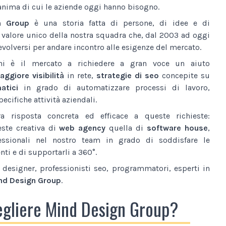
anima di cui le aziende oggi hanno bisogno.
n Group
è una storia fatta di persone, di idee e di
l valore unico della nostra squadra che, dal 2003 ad oggi
volversi per andare incontro alle esigenze del mercato.
ni è il mercato a richiedere a gran voce un aiuto
ggiore visibilità
in rete,
strategie di seo
concepite su
atici
in grado di automatizzare processi di lavoro,
ecifiche attività aziendali.
a risposta concreta ed efficace a queste richieste:
este creativa di
web agency
quella di
software house
,
essionali nel nostro team in grado di soddisfare le
nti e di supportarli a 360°.
designer, professionisti seo, programmatori, esperti in
nd Design Group
.
egliere Mind Design Group?