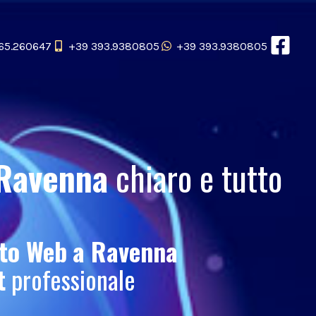
65.260647
+39 393.9380805
+39 393.9380805
Ravenna
chiaro e tutto
to Web
a Ravenna
t
professionale