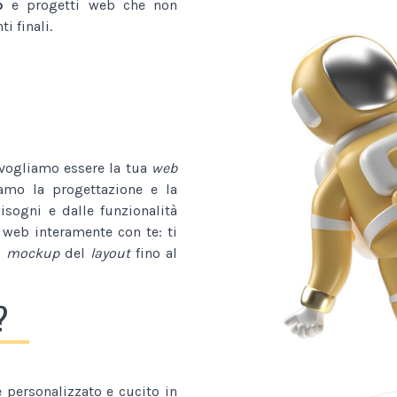
b
e progetti web che non
i finali.
 vogliamo essere la tua
web
iamo la progettazione e la
bisogni e dalle funzionalità
 web interamente con te: ti
l
mockup
del
layout
fino al
?
personalizzato e cucito in