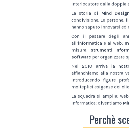
interlocutore dalla doppia 
La storia di
Mind Desig
condivisione. Le persone, i
hanno saputo innovarsi ed e
Con il passare degli an
all’informatica e al web:
ma
misura,
strumenti inform
software
per organizzare sp
Nel 2010 arriva la nostr
affianchiamo alla nostra v
introducendo figure prof
molteplici esigenze dei clie
La squadra si amplia: web 
informatica: diventiamo
Mi
Perchè sc