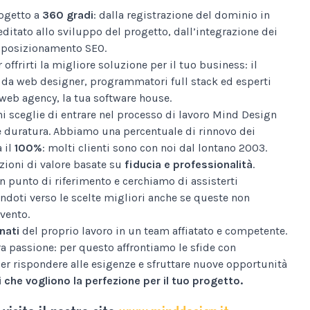
ogetto a
360 gradi
: dalla registrazione del dominio in
editato allo sviluppo del progetto, dall’integrazione dei
al posizionamento SEO.
 offrirti la migliore soluzione per il tuo business: il
da web designer, programmatori full stack ed esperti
web agency, la tua software house.
i sceglie di entrare nel processo di lavoro Mind Design
e duratura. Abbiamo una percentuale di rinnovo dei
a il
100%
: molti clienti sono con noi dal lontano 2003.
ioni di valore basate su
fiducia e professionalità
.
n punto di riferimento e cerchiamo di assisterti
ndoti verso le scelte migliori anche se queste non
vento.
nati
del proprio lavoro in un team affiatato e competente.
tra passione: per questo affrontiamo le sfide con
er rispondere alle esigenze e sfruttare nuove opportunità
 che vogliono la perfezione per il tuo progetto.