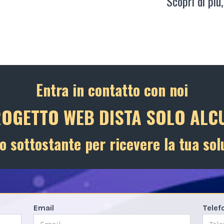
Scopri di più,
Entra in contatto con noi
ROGETTO WEB DISTA SOLO ALCU
o sottostante per ricevere la tua sol
Email
Telef