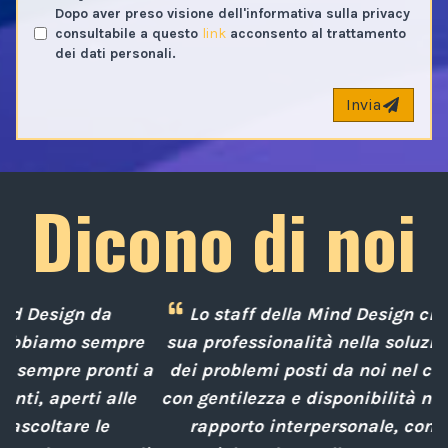
Dopo aver preso visione dell'informativa sulla privacy
consultabile a questo
link
acconsento al trattamento
dei dati personali.
Invia
Dicono di noi
Lo staff della Mind Design ci ha mostrato la
e
sua professionalità nella soluzione tempestiva
 a
dei problemi posti da noi nel corso degli anni,
con gentilezza e disponibilità nella gestione del
rapporto interpersonale, con competenze
d