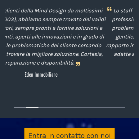
mi
Lo staff della Mind Design ci ha mostrato la sua
lidi
professionalità nella soluzione tempestiva dei
 e
problemi posti da noi nel corso degli anni, con
 di
gentilezza e disponibilità nella gestione del
do
rapporto interpersonale, con competenze tecniche
ia,
adatte alle nostre esigenze sempre attenti al
cliente.
Archiplan
Entra in contatto con noi