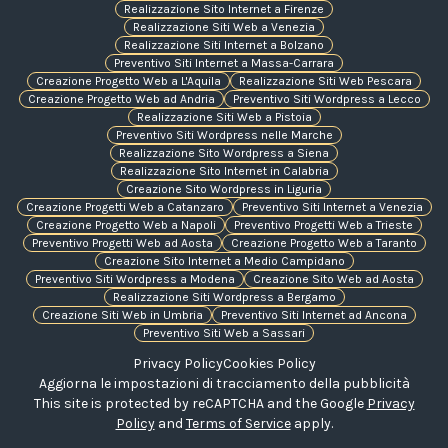
Realizzazione Sito Internet a Firenze
Realizzazione Siti Web a Venezia
Realizzazione Siti Internet a Bolzano
Preventivo Siti Internet a Massa-Carrara
Creazione Progetto Web a L'Aquila
Realizzazione Siti Web Pescara
Creazione Progetto Web ad Andria
Preventivo Siti Wordpress a Lecco
Realizzazione Siti Web a Pistoia
Preventivo Siti Wordpress nelle Marche
Realizzazione Sito Wordpress a Siena
Realizzazione Sito Internet in Calabria
Creazione Sito Wordpress in Liguria
Creazione Progetti Web a Catanzaro
Preventivo Siti Internet a Venezia
Creazione Progetto Web a Napoli
Preventivo Progetti Web a Trieste
Preventivo Progetti Web ad Aosta
Creazione Progetto Web a Taranto
Creazione Sito Internet a Medio Campidano
Preventivo Siti Wordpress a Modena
Creazione Sito Web ad Aosta
Realizzazione Siti Wordpress a Bergamo
Creazione Siti Web in Umbria
Preventivo Siti Internet ad Ancona
Preventivo Siti Web a Sassari
Privacy Policy
Cookies Policy
Aggiorna le impostazioni di tracciamento della pubblicità
This site is protected by reCAPTCHA and the Google
Privacy
Policy
and
Terms of Service
apply.