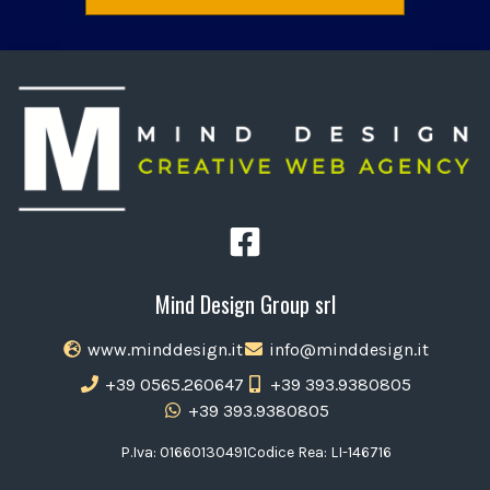
Mind Design Group srl
www.minddesign.it
info@minddesign.it
+39 0565.260647
+39 393.9380805
+39 393.9380805
P.Iva: 01660130491
Codice Rea: LI-146716