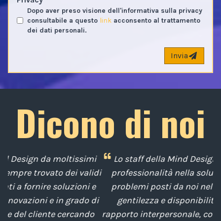
Dopo aver preso visione dell'informativa sulla privacy
consultabile a questo
link
acconsento al trattamento
dei dati personali.
Invia
Dicono di noi
i
Lo staff della Mind Design ci ha mostrato la sua
di
professionalità nella soluzione tempestiva dei
e
problemi posti da noi nel corso degli anni, con
di
gentilezza e disponibilità nella gestione del
t
o
rapporto interpersonale, con competenze tecniche
e