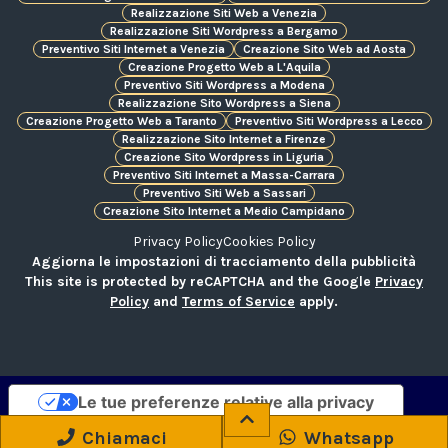
Realizzazione Siti Web a Venezia
Realizzazione Siti Wordpress a Bergamo
Preventivo Siti Internet a Venezia
Creazione Sito Web ad Aosta
Creazione Progetto Web a L'Aquila
Preventivo Siti Wordpress a Modena
Realizzazione Sito Wordpress a Siena
Creazione Progetto Web a Taranto
Preventivo Siti Wordpress a Lecco
Realizzazione Sito Internet a Firenze
Creazione Sito Wordpress in Liguria
Preventivo Siti Internet a Massa-Carrara
Preventivo Siti Web a Sassari
Creazione Sito Internet a Medio Campidano
Privacy Policy
Cookies Policy
Aggiorna le impostazioni di tracciamento della pubblicità
This site is protected by reCAPTCHA and the Google
Privacy
Policy
and
Terms of Service
apply.
Le tue preferenze relative alla privacy
Informativa sulla raccolta
Chiamaci
Whatsapp