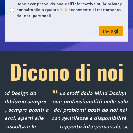
Dopo aver preso visione dell'informativa sulla privacy
consultabile a questo
link
acconsento al trattamento
dei dati personali.
Invia
Dicono di noi
Lo staff della Mind Design ci ha mostrato la
e
sua professionalità nella soluzione tempestiva
 a
dei problemi posti da noi nel corso degli anni,
con gentilezza e disponibilità nella gestione del
rapporto interpersonale, con competenze
d