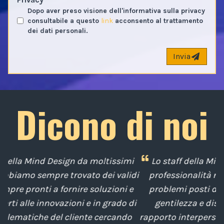
Dopo aver preso visione dell'informativa sulla privacy
consultabile a questo
link
acconsento al trattamento
dei dati personali.
Invia
Dicono di noi
mi
Lo staff della Mind Design ci ha mostrato la sua
idi
professionalità nella soluzione tempestiva dei
 e
problemi posti da noi nel corso degli anni, con
 di
gentilezza e disponibilità nella gestione del
t
o
rapporto interpersonale, con competenze tecniche