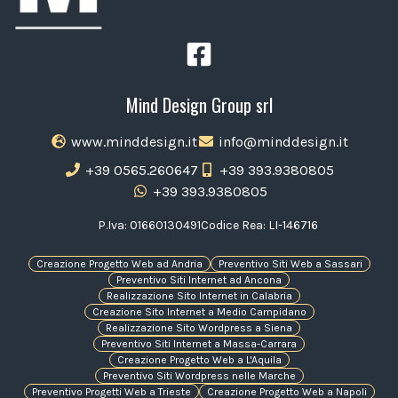
Mind Design Group srl
www.minddesign.it
info@minddesign.it
+39 0565.260647
+39 393.9380805
+39 393.9380805
P.Iva: 01660130491
Codice Rea: LI-146716
Creazione Progetto Web ad Andria
Preventivo Siti Web a Sassari
Preventivo Siti Internet ad Ancona
Realizzazione Sito Internet in Calabria
Creazione Sito Internet a Medio Campidano
Realizzazione Sito Wordpress a Siena
Preventivo Siti Internet a Massa-Carrara
Creazione Progetto Web a L'Aquila
Preventivo Siti Wordpress nelle Marche
Preventivo Progetti Web a Trieste
Creazione Progetto Web a Napoli