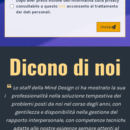
Dopo aver preso visione dell'informativa sulla privacy
consultabile a questo
link
acconsento al trattamento
dei dati personali.
Invia
Dicono di noi
i
Lo staff della Mind Design ci ha mostrato la sua
di
professionalità nella soluzione tempestiva dei
u
e
problemi posti da noi nel corso degli anni, con
di
gentilezza e disponibilità nella gestione del
t
o
rapporto interpersonale, con competenze tecniche
e
,
adatte alle nostre esigenze sempre attenti al