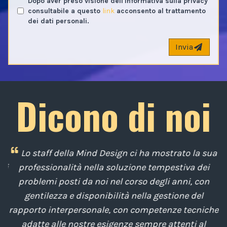
Dopo aver preso visione dell'informativa sulla privacy
consultabile a questo
link
acconsento al trattamento
dei dati personali.
Invia
Dicono di noi
i
Lo staff della Mind Design ci ha mostrato la sua
di
professionalità nella soluzione tempestiva dei
u
e
problemi posti da noi nel corso degli anni, con
di
gentilezza e disponibilità nella gestione del
t
o
rapporto interpersonale, con competenze tecniche
e
,
adatte alle nostre esigenze sempre attenti al