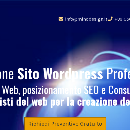
info@minddesign.it
+39 05
ione
Sito Wordpress
Prof
o Web, posizionamento SEO e Cons
nisti del web per la creazione d
Richiedi Preventivo Gratuito