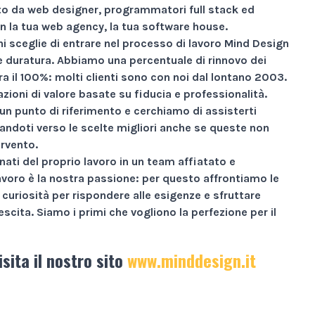
 da web designer, programmatori full stack ed
n la tua web agency, la tua software house.
i sceglie di entrare nel processo di lavoro Mind Design
ne duratura. Abbiamo una percentuale di rinnovo dei
ra il
100%
: molti clienti sono con noi dal lontano 2003.
zioni di valore basate su
fiducia e professionalità
.
un punto di riferimento e cerchiamo di assisterti
andoti verso le scelte migliori anche se queste non
ervento.
nati
del proprio lavoro in un team affiatato e
avoro è la nostra passione: per questo affrontiamo le
curiosità per rispondere alle esigenze e sfruttare
escita.
Siamo i primi che vogliono la perfezione per il
isita il nostro sito
www.minddesign.it