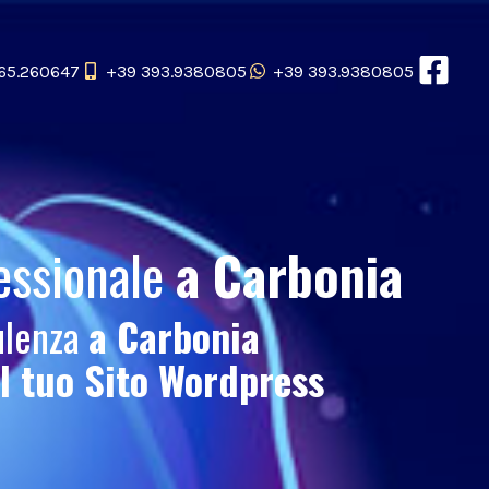
65.260647
+39 393.9380805
+39 393.9380805
essionale
a Carbonia
ulenza
a Carbonia
el tuo
Sito Wordpress