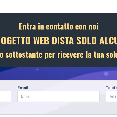
Entra in contatto con noi
ROGETTO WEB DISTA SOLO ALCU
o sottostante per ricevere la tua sol
Email
Telef