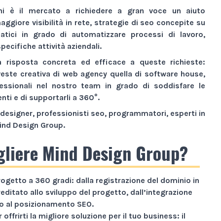
ni è il mercato a richiedere a gran voce un aiuto
aggiore visibilità
in rete,
strategie di seo
concepite su
atici
in grado di automatizzare processi di lavoro,
pecifiche attività aziendali.
a risposta concreta ed efficace a queste richieste:
veste creativa di
web agency
quella di
software house
,
essionali nel nostro team in grado di soddisfare le
enti e di supportarli a 360°.
designer, professionisti seo, programmatori, esperti in
ind Design Group
.
gliere Mind Design Group?
rogetto a
360 gradi
: dalla registrazione del dominio in
reditato allo sviluppo del progetto, dall’integrazione
ino al posizionamento SEO.
 offrirti la migliore soluzione per il tuo business: il