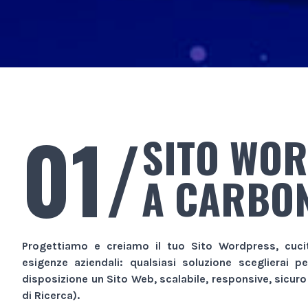
01/
SITO WO
A CARBO
Progettiamo e creiamo il tuo
Sito Wordpress
, cuc
esigenze aziendali: qualsiasi soluzione sceglierai p
disposizione un
Sito Web
, scalabile, responsive, sicur
di Ricerca).