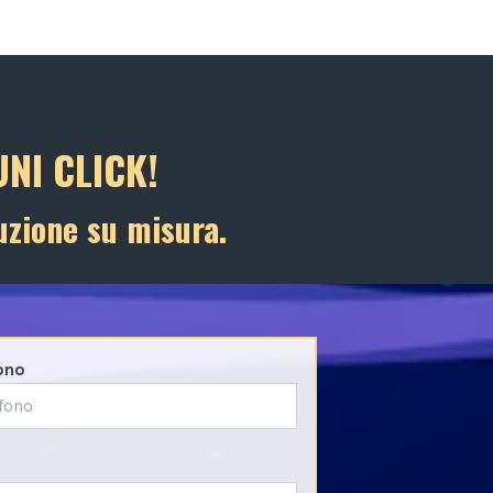
NI CLICK!
uzione su misura.
ono