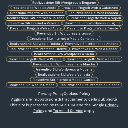
Realizzazione Siti Wordpress a Bergamo
Creazione Sito Web ad Aosta
Creazione Progetti Web a Catanzaro
Creazione Progetto Web ad Andria
Realizzazione Siti Web Pescara
Realizzazione Siti Internet a Bolzano
Creazione Progetto Web a Napoli
Preventivo Siti Internet a Venezia
Creazione Sito Wordpress in Liguria
Preventivo Progetti Web ad Aosta
Preventivo Progetti Web a Trieste
Preventivo Siti Wordpress a Lecco
Creazione Sito Internet a Medio Campidano
Realizzazione Siti Web a Pistoia
Preventivo Siti Internet ad Ancona
Realizzazione Sito Internet a Firenze
Preventivo Siti Web a Sassari
Realizzazione Sito Wordpress a Siena
Creazione Progetto Web a L'Aquila
Creazione Progetto Web a Taranto
Preventivo Siti Wordpress nelle Marche
Preventivo Siti Wordpress a Modena
Realizzazione Siti Web a Venezia
Preventivo Siti Internet a Massa-Carrara
Creazione Siti Web in Umbria
Realizzazione Sito Internet in Calabria
Privacy Policy
Cookies Policy
Aggiorna le impostazioni di tracciamento della pubblicità
This site is protected by reCAPTCHA and the Google
Privacy
Policy
and
Terms of Service
apply.