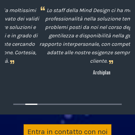
i
Lo staff della Mind Design ci ha mostrato la sua
idi
professionalità nella soluzione tempestiva dei
e
problemi posti da noi nel corso degli anni, con
di
gentilezza e disponibilità nella gestione del
t
o
rapporto interpersonale, con competenze tecniche
e
a,
adatte alle nostre esigenze sempre attenti al
cliente.
Archiplan
Entra in contatto con noi