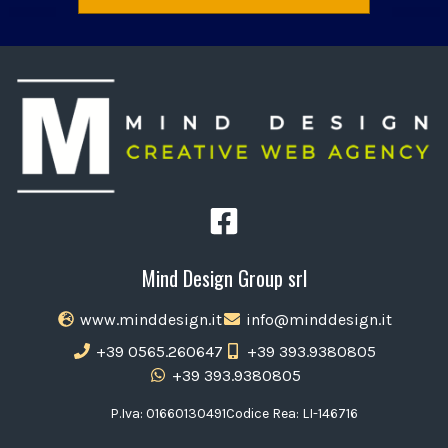
Mind Design Group srl
www.minddesign.it
info@minddesign.it
+39 0565.260647
+39 393.9380805
+39 393.9380805
P.Iva: 01660130491
Codice Rea: LI-146716