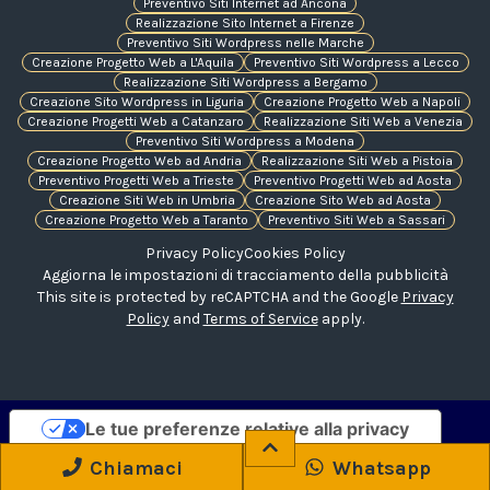
Preventivo Siti Internet ad Ancona
Realizzazione Sito Internet a Firenze
Preventivo Siti Wordpress nelle Marche
Creazione Progetto Web a L'Aquila
Preventivo Siti Wordpress a Lecco
Realizzazione Siti Wordpress a Bergamo
Creazione Sito Wordpress in Liguria
Creazione Progetto Web a Napoli
Creazione Progetti Web a Catanzaro
Realizzazione Siti Web a Venezia
Preventivo Siti Wordpress a Modena
Creazione Progetto Web ad Andria
Realizzazione Siti Web a Pistoia
Preventivo Progetti Web a Trieste
Preventivo Progetti Web ad Aosta
Creazione Siti Web in Umbria
Creazione Sito Web ad Aosta
Creazione Progetto Web a Taranto
Preventivo Siti Web a Sassari
Privacy Policy
Cookies Policy
Aggiorna le impostazioni di tracciamento della pubblicità
This site is protected by reCAPTCHA and the Google
Privacy
Policy
and
Terms of Service
apply.
Le tue preferenze relative alla privacy
Informativa sulla raccolta
Chiamaci
Whatsapp